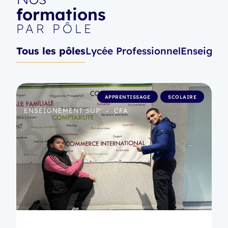
formations
PAR PÔLE
Tous les pôles
Lycée Professionnel
Enseigne
APPRENTISSAGE
SCOLAIRE
ENSEIGNEMENT SUP'
CFA
•