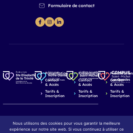
Formulaire de contact
Présentation
Présentation
Présentation
Contact
Contact
Contact
& Accès
& Accès
& Accès
Tarifs &
Tarifs &
Tarifs &
Inscription
Inscription
Inscription
Nous utilisons des cookies pour vous garantir la meilleure
expérience sur notre site web. Si vous continuez à utiliser ce
© 2026 Saint-Michel Les Arcades - Dijon
Mentions légales