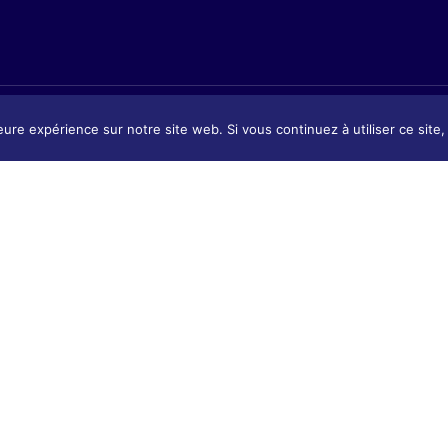
eure expérience sur notre site web. Si vous continuez à utiliser ce sit
Présentation
tion
Présentat
Contact & Accès
 & Accès
Contact 
Tarifs & Inscription
 Inscription
Tarifs & I