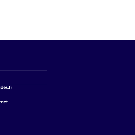
des.fr
tact