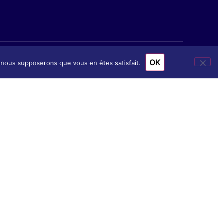
OK
e, nous supposerons que vous en êtes satisfait.
ion
& Accès
nscription