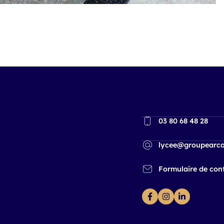
03 80 68 48 28
lycee@groupearca
Formulaire de con