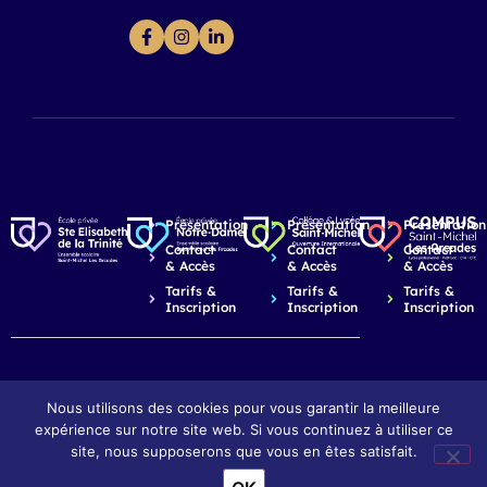
Présentation
Présentation
Présentation
Contact
Contact
Contact
& Accès
& Accès
& Accès
Tarifs &
Tarifs &
Tarifs &
Inscription
Inscription
Inscription
Nous utilisons des cookies pour vous garantir la meilleure
expérience sur notre site web. Si vous continuez à utiliser ce
© 2026 Saint-Michel Les Arcades - Dijon
Mentions légales
Réalisation : Ekole.fr
site, nous supposerons que vous en êtes satisfait.