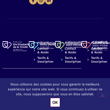
Présentation
Présentation
Présentation
Contact
Contact
Contact
& Accès
& Accès
& Accès
Tarifs &
Tarifs &
Tarifs &
Inscription
Inscription
Inscription
Nous utilisons des cookies pour vous garantir la meilleure
© 2026 Saint-Michel Les Arcades - Dijon
Mentions légales
expérience sur notre site web. Si vous continuez à utiliser ce
Réalisation : Ekole.fr
site, nous supposerons que vous en êtes satisfait.
OK
Engagé pour l’environnement : compensation de l’impact
carbone de notre site internet
En savoir +