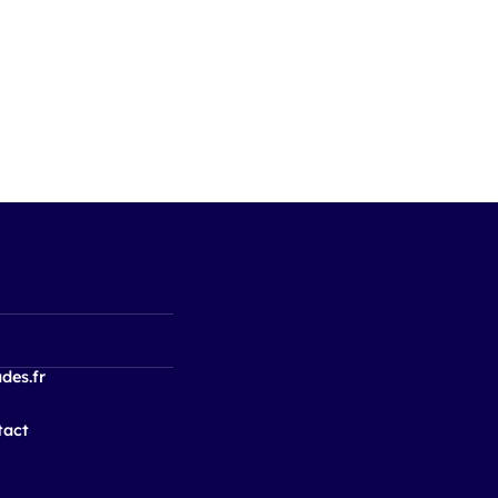
des.fr
tact