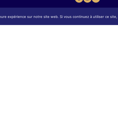
eure expérience sur notre site web. Si vous continuez à utiliser ce sit
Présentation
tion
Présentat
Contact & Accès
 & Accès
Contact 
Tarifs & Inscription
 Inscription
Tarifs & I