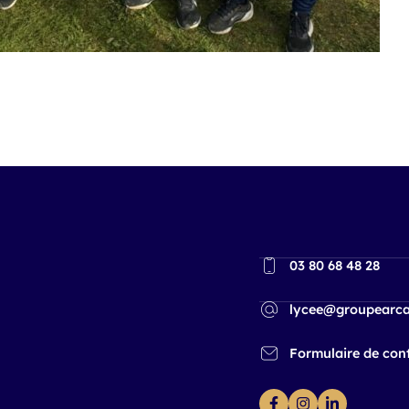
03 80 68 48 28
lycee@groupearca
Formulaire de con