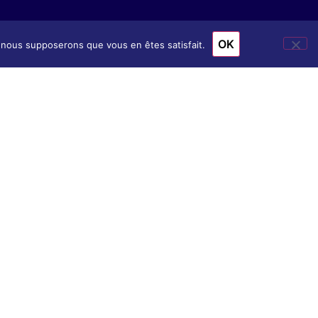
OK
e, nous supposerons que vous en êtes satisfait.
ion
& Accès
nscription