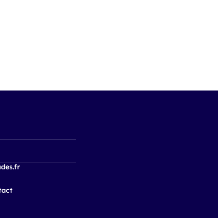
des.fr
tact