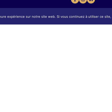
eure expérience sur notre site web. Si vous continuez à utiliser ce sit
Présentation
tion
Présentat
Contact & Accès
 & Accès
Contact 
Tarifs & Inscription
 Inscription
Tarifs & I