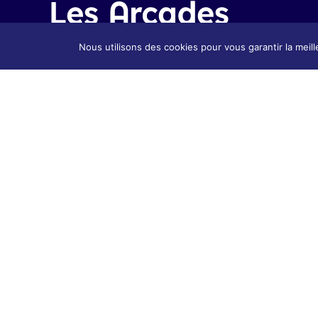
Nous utilisons des cookies pour vous garantir la meill
Présenta
Présentation
Contact
Contact & Accès
Tarifs &
Tarifs & Inscription