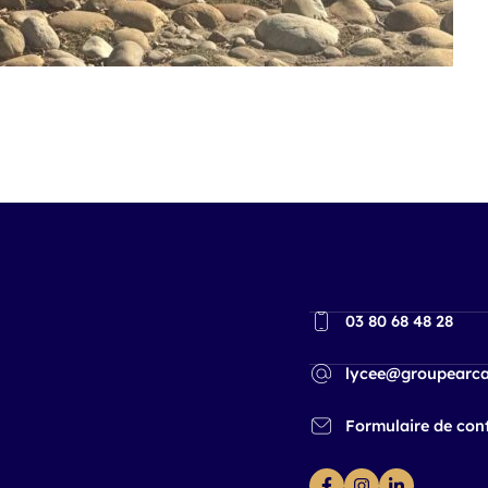
03 80 68 48 28
lycee@groupearca
Formulaire de con