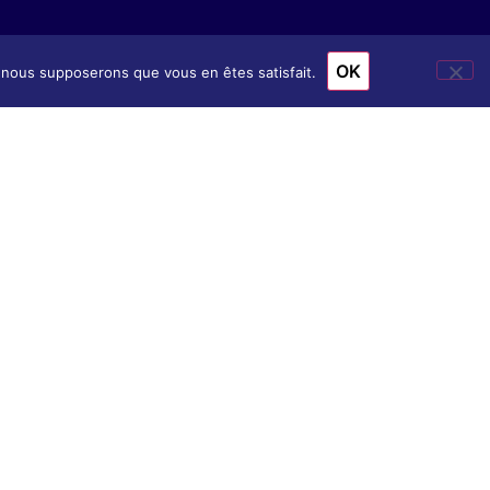
OK
e, nous supposerons que vous en êtes satisfait.
ion
& Accès
nscription