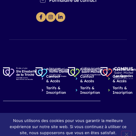
Formulaire de contact
Présentation
Présentation
Présentation
Contact
Contact
Contact
& Accès
& Accès
& Accès
Tarifs &
Tarifs &
Tarifs &
Inscription
Inscription
Inscription
Nous utilisons des cookies pour vous garantir la meilleure
expérience sur notre site web. Si vous continuez à utiliser ce
© 2026 Saint-Michel Les Arcades - Dijon
Mentions légales
Réalisation : Ekole.fr
site, nous supposerons que vous en êtes satisfait.