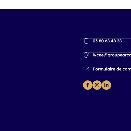
03 80 68 48 28
lycee@groupearca
Formulaire de con