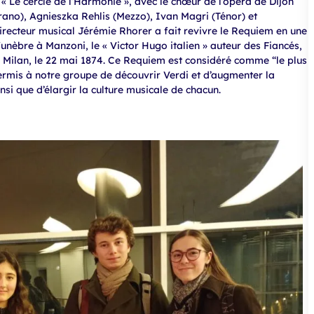
 « Le cercle de l’Harmonie », avec le chœur de l’opéra de Dijon
rano), Agnieszka Rehlis (Mezzo), Ivan Magri (Ténor) et
irecteur musical Jérémie Rhorer a fait revivre le Requiem en une
unèbre à Manzoni, le « Victor Hugo italien » auteur des Fiancés,
à Milan, le 22 mai 1874. Ce Requiem est considéré comme “le plus
permis à notre groupe de découvrir Verdi et d’augmenter la
si que d’élargir la culture musicale de chacun.