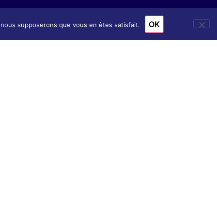
OK
e, nous supposerons que vous en êtes satisfait.
ion
& Accès
nscription
internet
En savoir +