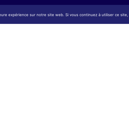
eure expérience sur notre site web. Si vous continuez à utiliser ce sit
Présentation
tion
Présentat
Contact & Accès
 & Accès
Contact 
Tarifs & Inscription
 Inscription
Tarifs & I
 : Ekole.fr
’environnement : compensation de l’impact carbone de notre site 