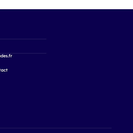
des.fr
tact