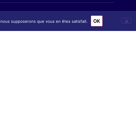
OK
e, nous supposerons que vous en êtes satisfait.
ion
& Accès
nscription