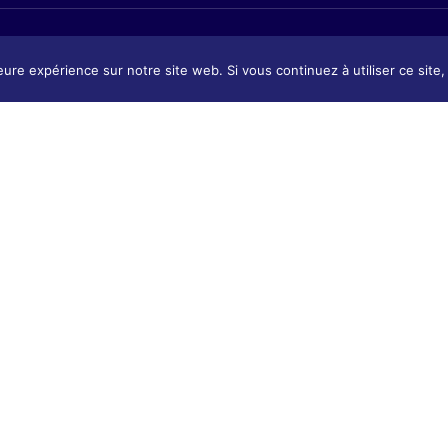
eure expérience sur notre site web. Si vous continuez à utiliser ce sit
Présentation
tion
Présentat
Contact & Accès
 & Accès
Contact 
Tarifs & Inscription
 Inscription
Tarifs & I
 : Ekole.fr