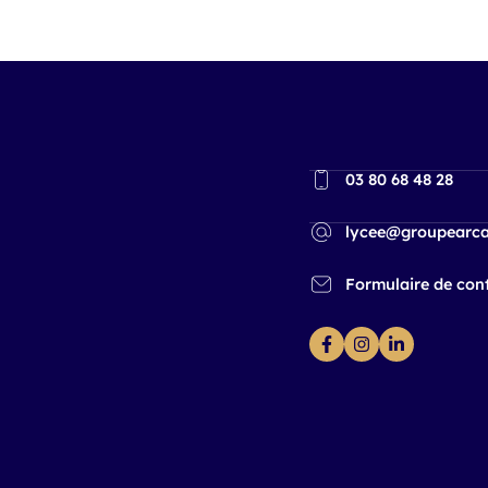
03 80 68 48 28
lycee@groupearca
Formulaire de con