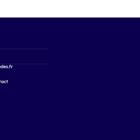
des.fr
tact