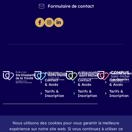
Formulaire de contact
Présentation
Présentation
Présentation
Contact
Contact
Contact
& Accès
& Accès
& Accès
Tarifs &
Tarifs &
Tarifs &
Inscription
Inscription
Inscription
Nous utilisons des cookies pour vous garantir la meilleure
© 2026 Saint-Michel Les Arcades - Dijon
Mentions légales
expérience sur notre site web. Si vous continuez à utiliser ce