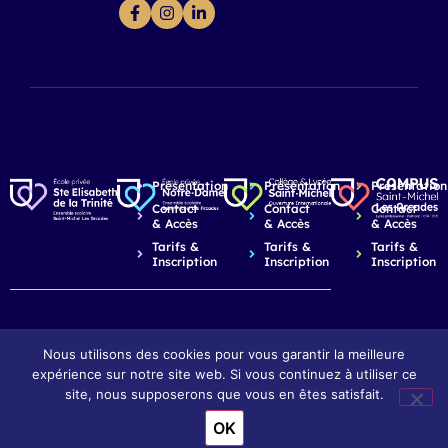
Présentation
Présentation
Présentation
Contact
Contact
Contact
& Accès
& Accès
& Accès
Tarifs &
Tarifs &
Tarifs &
Inscription
Inscription
Inscription
Nous utilisons des cookies pour vous garantir la meilleure
expérience sur notre site web. Si vous continuez à utiliser ce
© 2026 Saint-Michel Les Arcades - Dijon
Mentions légales
Réalisation : Ekole.fr
site, nous supposerons que vous en êtes satisfait.
OK
Engagé pour l’environnement : compensation de l’impact