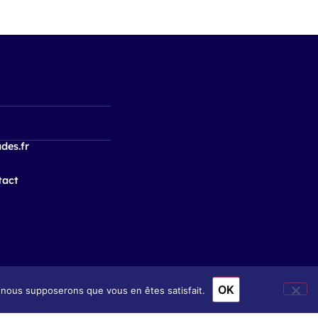
des.fr
tact
OK
e, nous supposerons que vous en êtes satisfait.