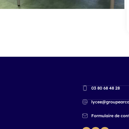
03 80 68 48 28
lycee@groupearca
Formulaire de con