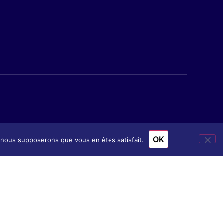
OK
e, nous supposerons que vous en êtes satisfait.
ion
& Accès
nscription