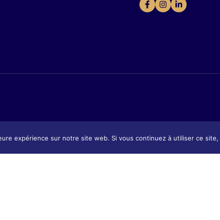
eure expérience sur notre site web. Si vous continuez à utiliser ce sit
Présentation
tion
Présentat
Contact & Accès
 & Accès
Contact 
Tarifs & Inscription
 Inscription
Tarifs & I