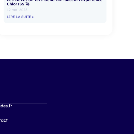
ChlorISS 🚀
12 mai 2026
LIRE LA SUITE »
des.fr
tact